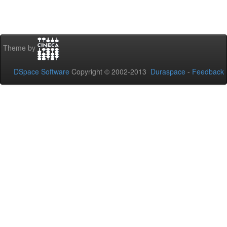
Theme by
DSpace Software
Copyright © 2002-2013
Duraspace
-
Feedback