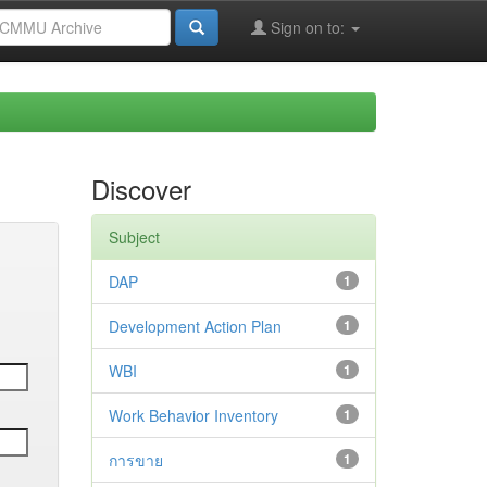
Sign on to:
Discover
Subject
DAP
1
Development Action Plan
1
WBI
1
Work Behavior Inventory
1
การขาย
1