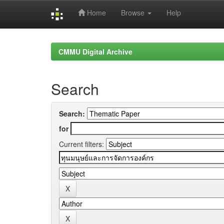
Home
Browse
Help
Skip
navigation
CMMU Digital Archive
Search
Search:
for
Current filters: