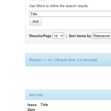
Use filters to refine the search results.
Results/Page
|
Sort items by
Results 1-1 of 1 (Search time: 0.0 seconds).
Item hits:
Issue
Title
Date