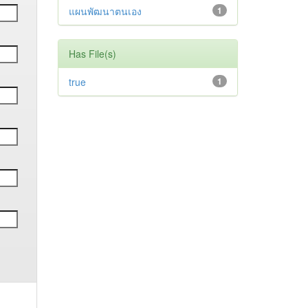
แผนพัฒนาตนเอง
1
Has File(s)
true
1