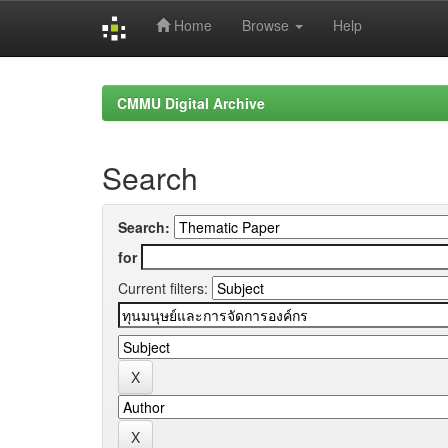
Home
Browse
Help
Skip
navigation
CMMU Digital Archive
Search
Search:
for
Current filters: