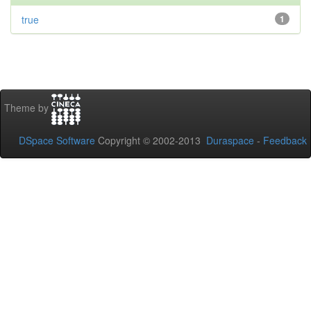
true
1
Theme by
DSpace Software
Copyright © 2002-2013
Duraspace
-
Feedback