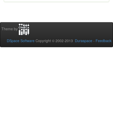
Theme by
DSpace Software
Copyright © 2002-2013
Duraspace
-
Feedback