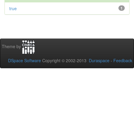
true
1
Theme by
DSpace Software
Copyright © 2002-2013
Duraspace
-
Feedback