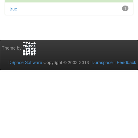
true
1
Theme by
DSpace Software
Copyright © 2002-2013
Duraspace
-
Feedback