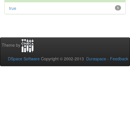
true
1
Theme by
DSpace Software
Copyright © 2002-2013
Duraspace
-
Feedback