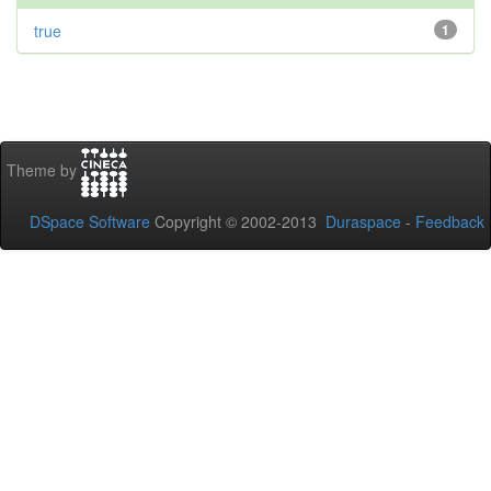
true
1
Theme by
DSpace Software
Copyright © 2002-2013
Duraspace
-
Feedback