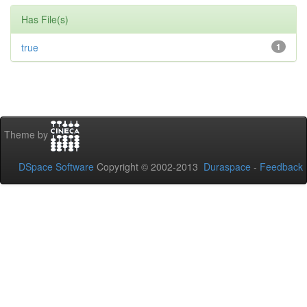
Has File(s)
true
1
Theme by
DSpace Software
Copyright © 2002-2013
Duraspace
-
Feedback