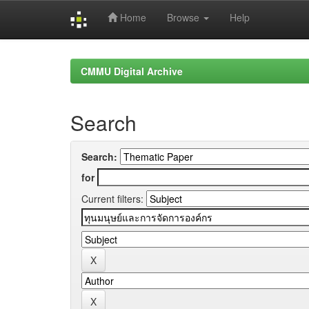
Home
Browse
Help
Skip
navigation
CMMU Digital Archive
Search
Search:
for
Current filters: