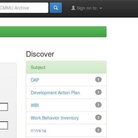
Sign on to:
Discover
Subject
DAP
1
Development Action Plan
1
WBI
1
Work Behavior Inventory
1
การขาย
1