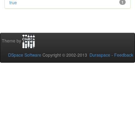
true
1
Theme by
DSpace Software
Copyright © 2002-2013
Duraspace
-
Feedback