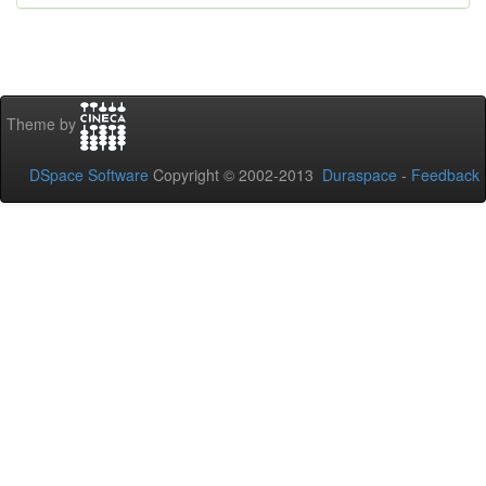
Theme by
DSpace Software
Copyright © 2002-2013
Duraspace
-
Feedback