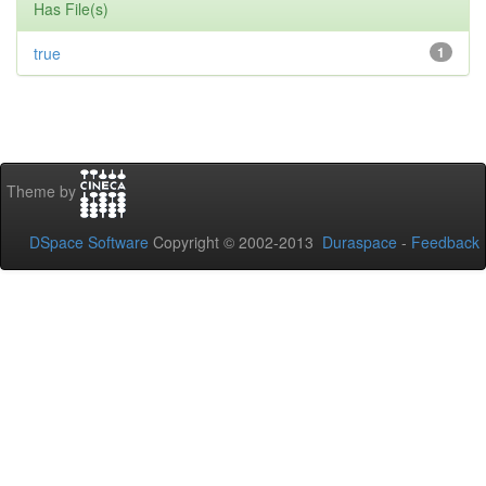
Has File(s)
true
1
Theme by
DSpace Software
Copyright © 2002-2013
Duraspace
-
Feedback