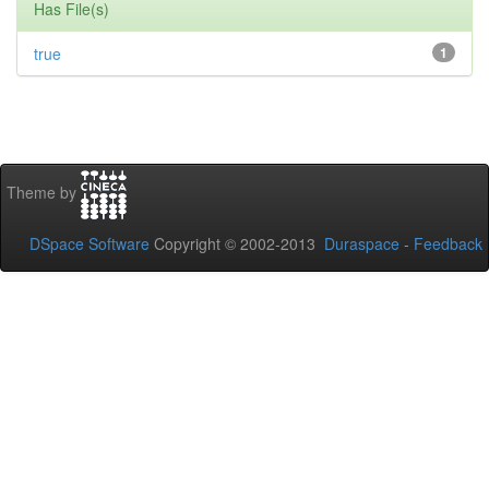
Has File(s)
true
1
Theme by
DSpace Software
Copyright © 2002-2013
Duraspace
-
Feedback