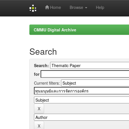
Home
Browse
Help
Skip
navigation
CMMU Digital Archive
Search
Search:
for
Current filters: