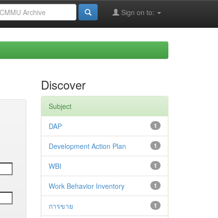
Sign on to:
Discover
Subject
DAP
1
Development Action Plan
1
WBI
1
Work Behavior Inventory
1
การขาย
1