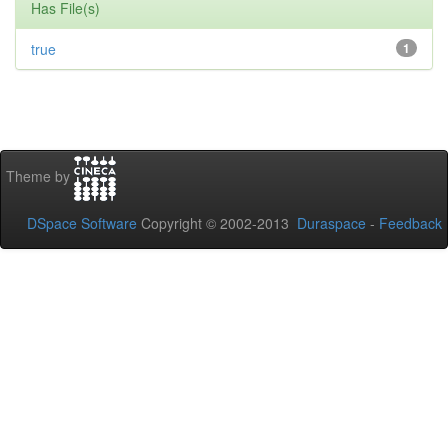
Has File(s)
true
1
Theme by
DSpace Software
Copyright © 2002-2013
Duraspace
-
Feedback