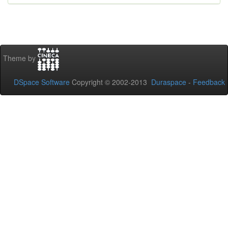
Theme by
DSpace Software
Copyright © 2002-2013
Duraspace
-
Feedback