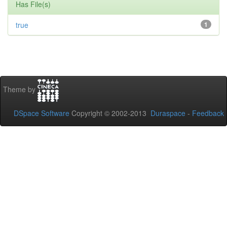
Has File(s)
true
1
Theme by
DSpace Software
Copyright © 2002-2013
Duraspace
-
Feedback