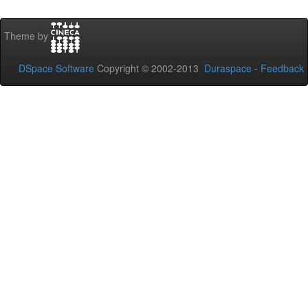
Theme by
DSpace Software
Copyright © 2002-2013
Duraspace
-
Feedback