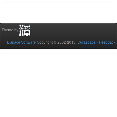
Theme by
DSpace Software
Copyright © 2002-2013
Duraspace
-
Feedback