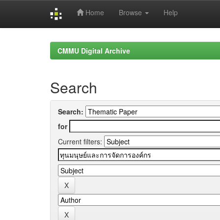
Home
Browse
Help
Skip
navigation
CMMU Digital Archive
Search
Search:
for
Current filters: