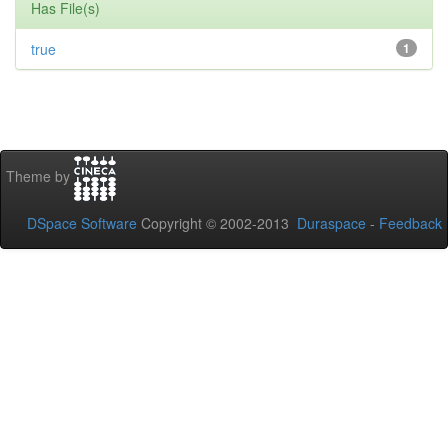
Has File(s)
true
1
Theme by
DSpace Software
Copyright © 2002-2013
Duraspace
-
Feedback