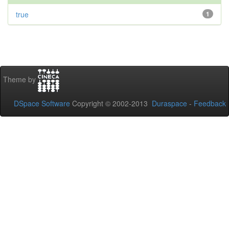
true
1
Theme by
DSpace Software
Copyright © 2002-2013
Duraspace
-
Feedback