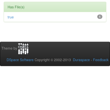
Has File(s)
true
1
Theme by
DSpace Software
Copyright © 2002-2013
Duraspace
-
Feedback