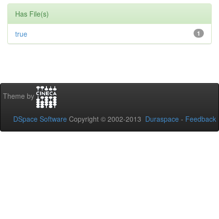
Has File(s)
true
1
Theme by
DSpace Software
Copyright © 2002-2013
Duraspace
-
Feedback