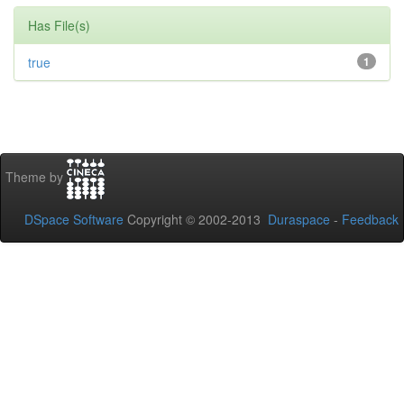
Has File(s)
true
1
Theme by
DSpace Software
Copyright © 2002-2013
Duraspace
-
Feedback