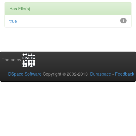
Has File(s)
true
1
Theme by
DSpace Software
Copyright © 2002-2013
Duraspace
-
Feedback