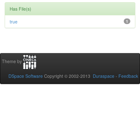
Has File(s)
true
1
Theme by
DSpace Software
Copyright © 2002-2013
Duraspace
-
Feedback