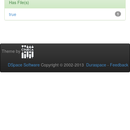
Has File(s)
true
1
Theme by
DSpace Software
Copyright © 2002-2013
Duraspace
-
Feedback