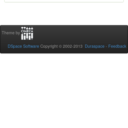
Theme by
DSpace Software
Copyright © 2002-2013
Duraspace
-
Feedback