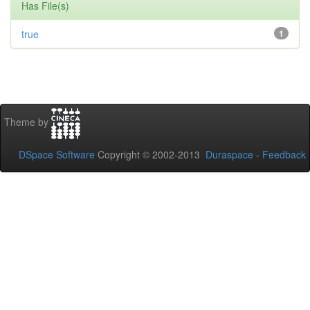
Has File(s)
true
1
Theme by
DSpace Software
Copyright © 2002-2013
Duraspace
-
Feedback