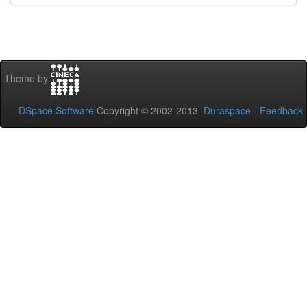
Theme by
DSpace Software
Copyright © 2002-2013
Duraspace
-
Feedback