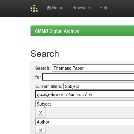
Home
Browse
Help
Skip
navigation
CMMU Digital Archive
Search
Search:
for
Current filters: