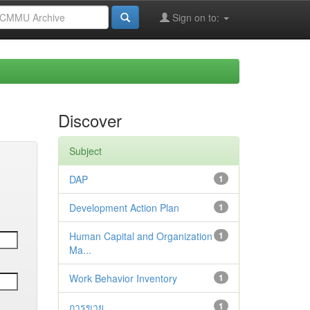
Sign on to:
Discover
Subject
DAP
1
Development Action Plan
1
Human Capital and Organization
1
Ma...
Work Behavior Inventory
1
การขาย
1