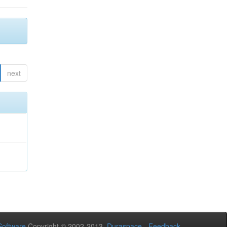
next
oftware
Copyright © 2002-2013
Duraspace
-
Feedback