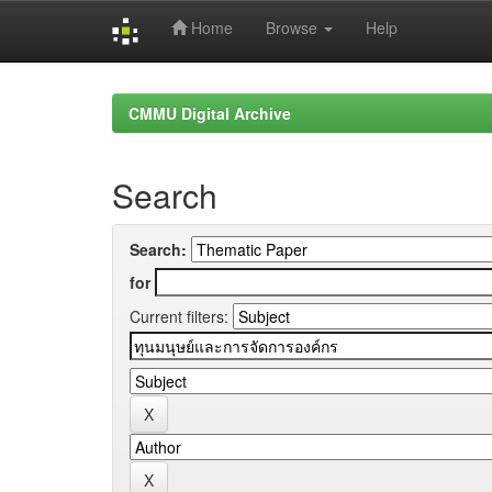
Home
Browse
Help
Skip
navigation
CMMU Digital Archive
Search
Search:
for
Current filters: