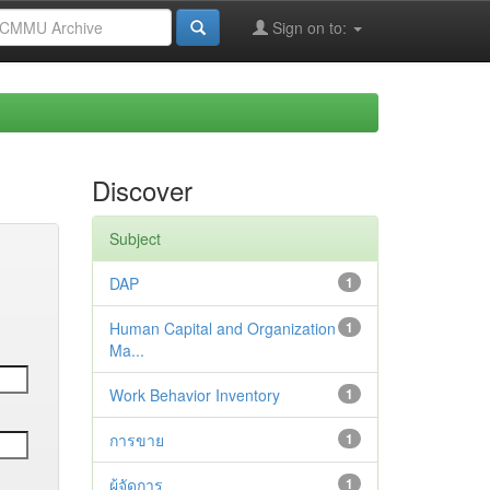
Sign on to:
Discover
Subject
DAP
1
Human Capital and Organization
1
Ma...
Work Behavior Inventory
1
การขาย
1
ผู้จัดการ
1