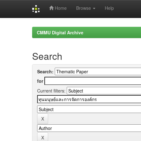
Home
Browse
Help
Skip
navigation
CMMU Digital Archive
Search
Search:
for
Current filters: