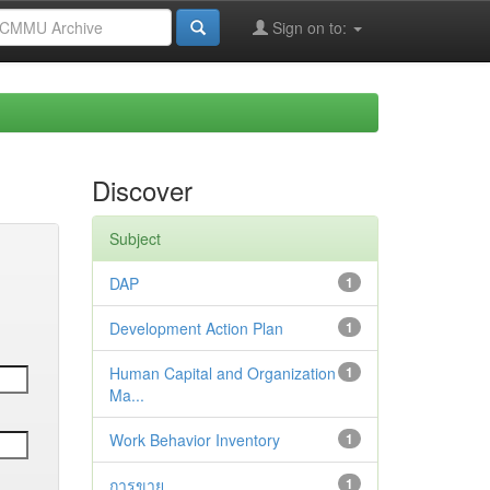
Sign on to:
Discover
Subject
DAP
1
Development Action Plan
1
Human Capital and Organization
1
Ma...
Work Behavior Inventory
1
การขาย
1