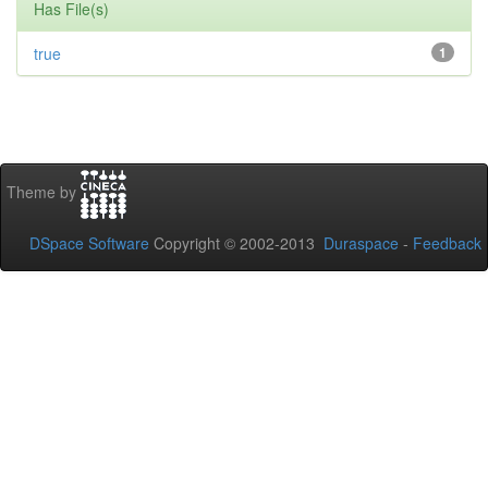
Has File(s)
true
1
Theme by
DSpace Software
Copyright © 2002-2013
Duraspace
-
Feedback