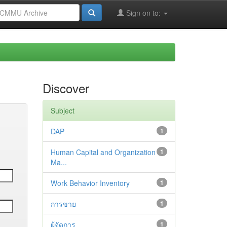
Sign on to:
Discover
Subject
DAP
1
Human Capital and Organization
1
Ma...
Work Behavior Inventory
1
การขาย
1
ผู้จัดการ
1