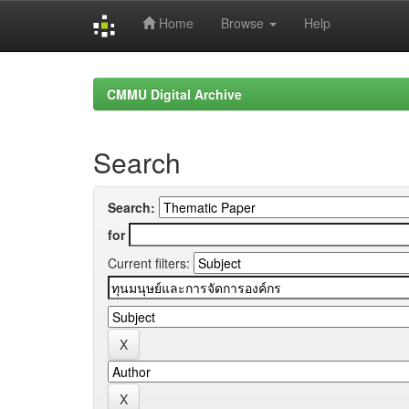
Home
Browse
Help
Skip
navigation
CMMU Digital Archive
Search
Search:
for
Current filters: