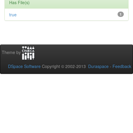
Has File(s)
true
1
Theme by
DSpace Software
Copyright © 2002-2013
Duraspace
-
Feedback