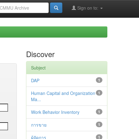
Sign on to:
Discover
Subject
DAP
1
Human Capital and Organization
1
Ma...
Work Behavior Inventory
1
การขาย
1
ผู้จัดการ
1