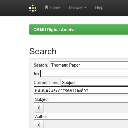
Home
Browse
Help
Skip
navigation
CMMU Digital Archive
Search
Search:
for
Current filters: