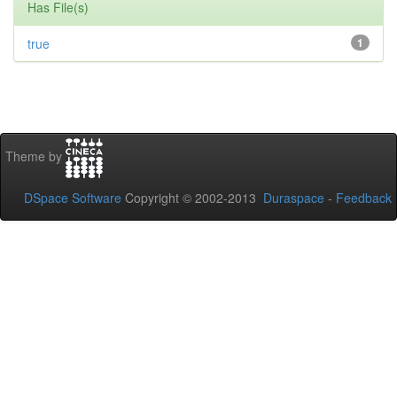
Has File(s)
true
1
Theme by
DSpace Software
Copyright © 2002-2013
Duraspace
-
Feedback