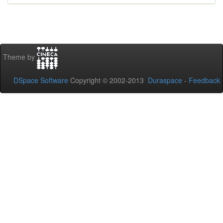
Theme by
DSpace Software
Copyright © 2002-2013
Duraspace
-
Feedback