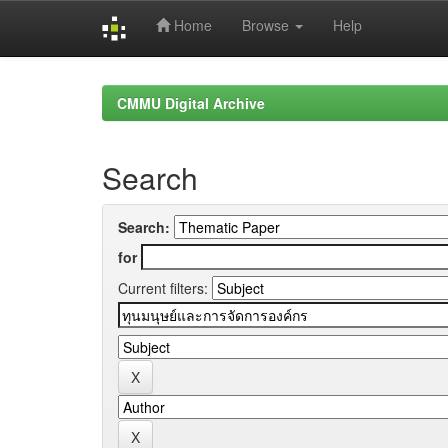
Home
Browse
Help
Skip
navigation
CMMU Digital Archive
Search
Search:
for
Current filters: