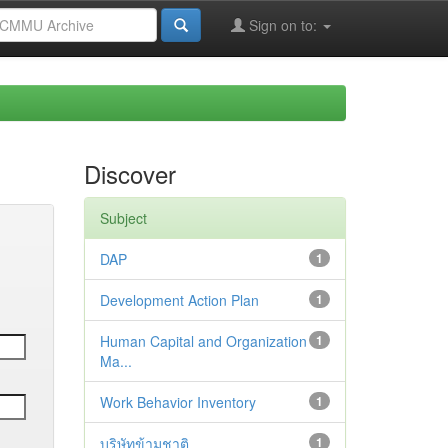
Sign on to:
Discover
Subject
DAP
1
Development Action Plan
1
Human Capital and Organization
1
Ma...
Work Behavior Inventory
1
บริษัทข้ามชาติ
1