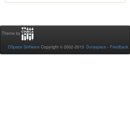
Theme by
DSpace Software
Copyright © 2002-2013
Duraspace
-
Feedback