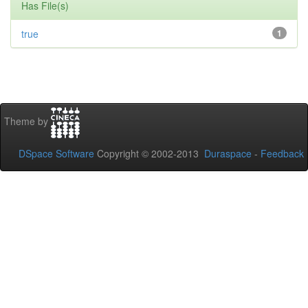
Has File(s)
true
1
Theme by
DSpace Software
Copyright © 2002-2013
Duraspace
-
Feedback