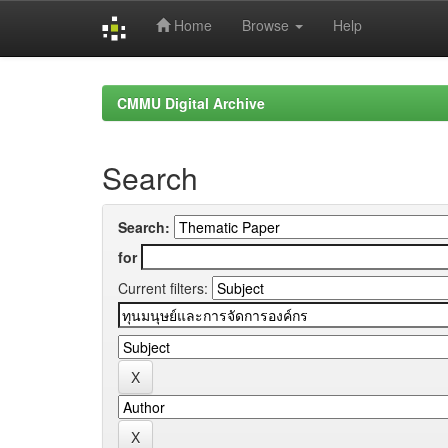
Home
Browse
Help
Skip
navigation
CMMU Digital Archive
Search
Search:
for
Current filters: