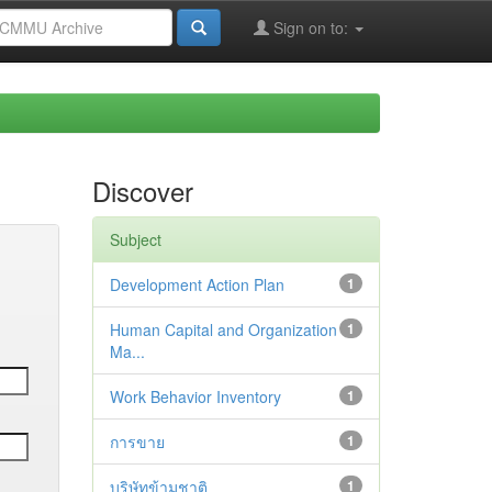
Sign on to:
Discover
Subject
Development Action Plan
1
Human Capital and Organization
1
Ma...
Work Behavior Inventory
1
การขาย
1
บริษัทข้ามชาติ
1