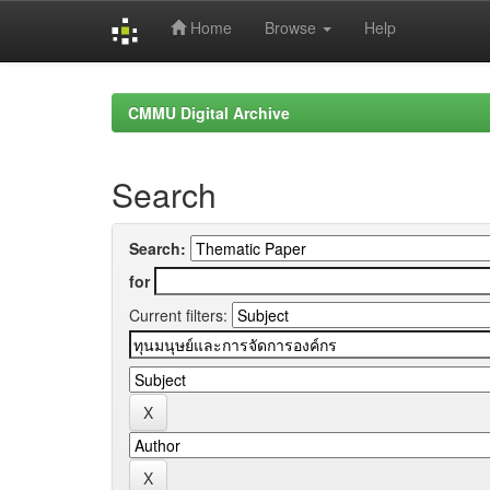
Home
Browse
Help
Skip
navigation
CMMU Digital Archive
Search
Search:
for
Current filters: