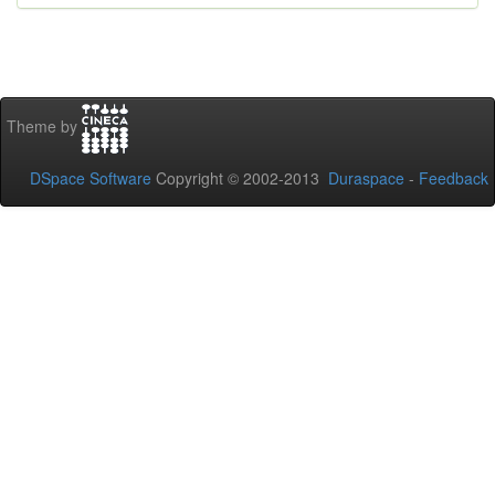
Theme by
DSpace Software
Copyright © 2002-2013
Duraspace
-
Feedback