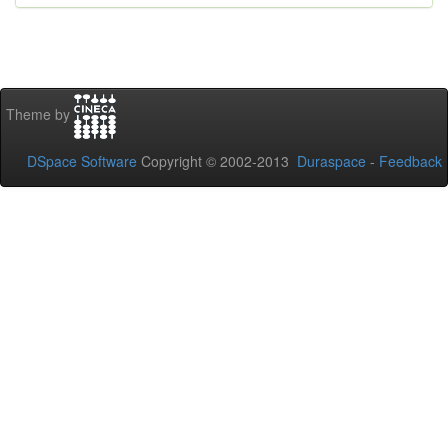
Theme by
DSpace Software
Copyright © 2002-2013
Duraspace
-
Feedback